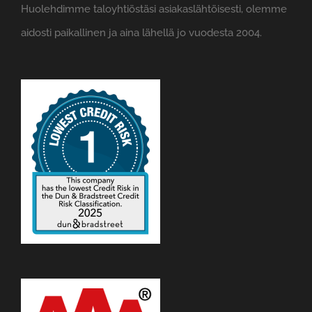
Huolehdimme taloyhtiöstäsi asiakaslähtöisesti, olemme
aidosti paikallinen ja aina lähellä jo vuodesta 2004.