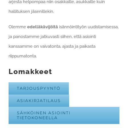
arjesta helpompaa niin osakkaille, asukkaille kuin
hallituksen jäsenillekin.
Olemme
edelläkävijöitä
isännöintityön uudistamisessa,
ja panostamme jatkuvasti siihen, että asiointi
kanssamme on vaivatonta, ajasta ja paikasta
riippumatonta.
Lomakkeet
TARJOUSPYYNTÖ
ASIAKIRJATILAUS
SÄHKÖINEN ASIOINTI
TIETOKONEELLA