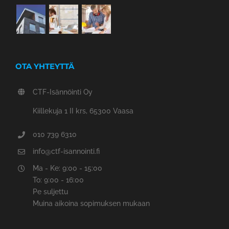
OTA YHTEYTTÄ
CTF-Isännöinti Oy
Kiillekuja 1 II krs, 65300 Vaasa
010 739 6310
info@ctf-isannointi.fi
Ma - Ke: 9:00 - 15:00
To: 9:00 - 16:00
Pe suljettu
Muina aikoina sopimuksen mukaan