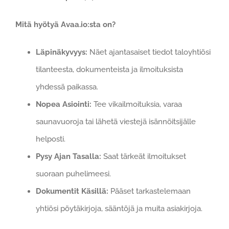
Mitä hyötyä Avaa.io:sta on?
Läpinäkyvyys:
Näet ajantasaiset tiedot taloyhtiösi
tilanteesta, dokumenteista ja ilmoituksista
yhdessä paikassa.
Nopea Asiointi:
Tee vikailmoituksia, varaa
saunavuoroja tai lähetä viestejä isännöitsijälle
helposti.
Pysy Ajan Tasalla:
Saat tärkeät ilmoitukset
suoraan puhelimeesi.
Dokumentit Käsillä:
Pääset tarkastelemaan
yhtiösi pöytäkirjoja, sääntöjä ja muita asiakirjoja.