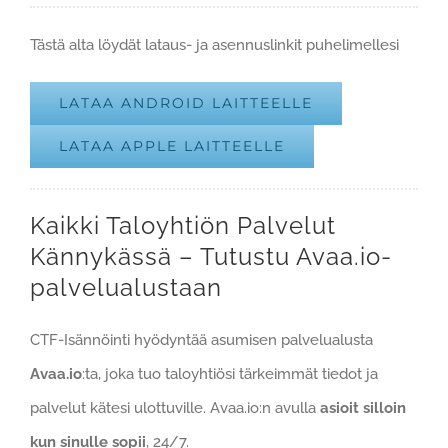
Tästä alta löydät lataus- ja asennuslinkit puhelimellesi
LATAA ANDROID LAITTEELLE
LATAA APPLE LAITTEELLE
Kaikki Taloyhtiön Palvelut
Kännykässä – Tutustu Avaa.io-
palvelualustaan
CTF-Isännöinti hyödyntää asumisen palvelualusta
Avaa.io
:ta, joka tuo taloyhtiösi tärkeimmät tiedot ja
palvelut kätesi ulottuville. Avaa.io:n avulla
asioit silloin
kun sinulle sopii
, 24/7.