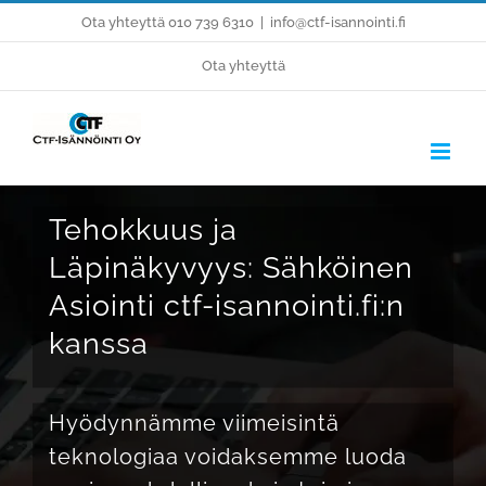
Skip
Ota yhteyttä 010 739 6310
|
info@ctf-isannointi.fi
to
Ota yhteyttä
content
Tehokkuus ja
Läpinäkyvyys: Sähköinen
Asiointi ctf-isannointi.fi:n
kanssa
Hyödynnämme viimeisintä
teknologiaa voidaksemme luoda