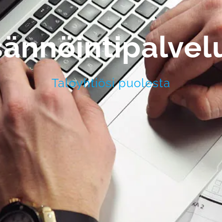
sännöintipalvel
Taloyhtiösi puolesta