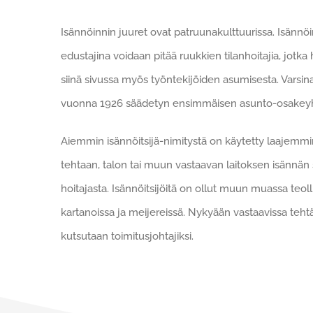
Isännöinnin juuret ovat patruunakulttuurissa. Isännö
edustajina voidaan pitää ruukkien tilanhoitajia, jotka h
siinä sivussa myös työntekijöiden asumisesta. Varsinai
vuonna 1926 säädetyn ensimmäisen asunto-osakeyh
Aiemmin isännöitsijä-nimitystä on käytetty laajemmin 
tehtaan, talon tai muun vastaavan laitoksen isännän si
hoitajasta. Isännöitsijöitä on ollut muun muassa teolli
kartanoissa ja meijereissä. Nykyään vastaavissa tehtä
kutsutaan toimitusjohtajiksi.