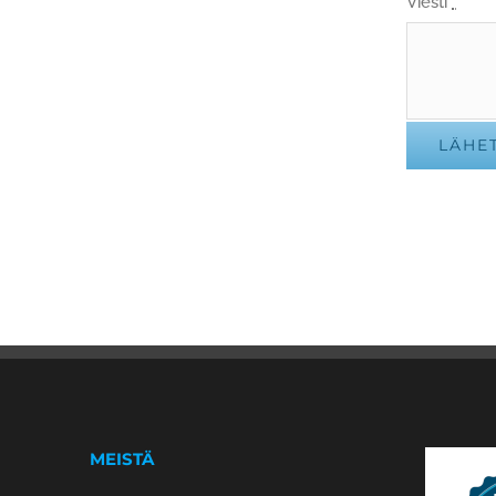
Viesti
*
LÄHE
MEISTÄ