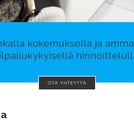
nkalla kokemuksella ja amma
ilpailukykyisellä hinnoittelull
OTA YHTEYTTÄ
aa