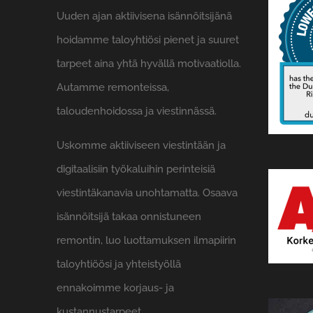
Uuden ajan aktiivisena isännöitsijänä
hoidamme taloyhtiösi pienet ja suuret
tarpeet aina yhtä hyvällä motivaatiolla.
Autamme remonteissa,
taloudenhoidossa ja viestinnässä.
Uskomme aktiiviseen viestintään ja
digitaalisiin työkaluihin perinteisiä
viestintäkanavia unohtamatta. Osaava
isännöitsijä takaa onnistuneen
remontin, luo luottamuksen ilmapiirin
taloyhtiöösi ja yhteistyöllä
ennakoimme korjaus- ja
kustannustarpeet.