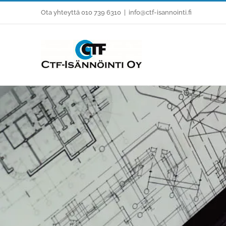
Skip
Ota yhteyttä 010 739 6310
|
info@ctf-isannointi.fi
to
content