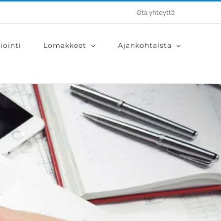
Ota yhteyttä
iointi
Lomakkeet
Ajankohtaista