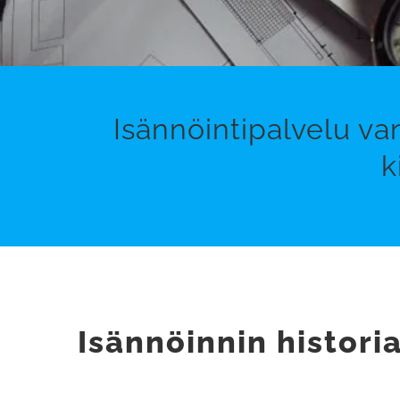
Isännöintipalvelu va
k
Isännöinnin histori