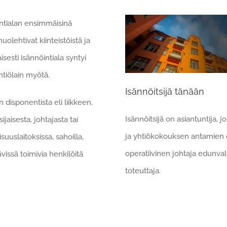
intialan ensimmäisinä
uolehtivat kiinteistöistä ja
sesti isännöintiala syntyi
tiölain myötä.
Isännöitsijä tänään
disponentista eli liikkeen,
Isännöitsijä on asiantuntija, 
jaisesta, johtajasta tai
ja yhtiökokouksen antamien oh
suuslaitoksissa, sahoilla,
operatiivinen johtaja edunvalv
vissä toimivia henkilöitä
toteuttaja.