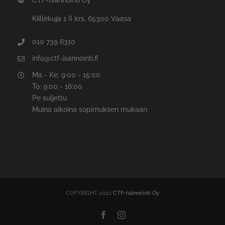
Kiillekuja 1 II krs, 65300 Vaasa
010 739 6310
info@ctf-isannointi.fi
Ma - Ke: 9:00 - 15:00
To: 9:00 - 16:00
Pe suljettu
Muina aikoina sopimuksen mukaan
COPYRIGHT 2022
CTF-Isännöinti Oy
Facebook
Instagram