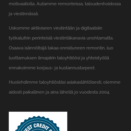
motivaatiolla. Autamme remonteissa, taloudenhoidossa
ja viestinnässä.
Uskomme aktiiviseen viestintään ja digitaalisiin
työkaluihin perinteisiä viestintäkanavia unohtamatta.
Osaava isännöitsijä takaa onnistuneen remontin, luo
luottamuksen ilmapiirin taloyhtiöösi ja yhteistyöllä
ennakoimme korjaus- ja kustannustarpeet.
Huolehdimme taloyhtiöstäsi asiakaslähtöisesti, olemme
aidosti paikallinen ja aina lähellä jo vuodesta 2004.