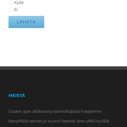
Kyllä
Ei
LÄHETÄ
MEISTÄ
Uuden ajan aktiivisena isännöitsijänä hoidamme
taloyhtiösi pienet ja suuret tarpeet aina yhtä hyvällä