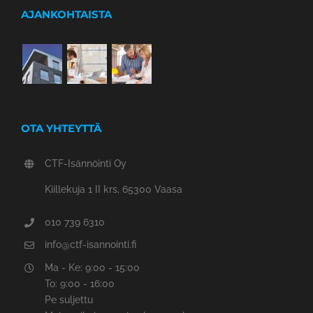
AJANKOHTAISTA
OTA YHTEYTTÄ
CTF-Isännöinti Oy
Kiillekuja 1 II krs, 65300 Vaasa
010 739 6310
info@ctf-isannointi.fi
Ma - Ke: 9:00 - 15:00
To: 9:00 - 16:00
Pe suljettu