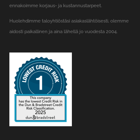
ennakoimme korjaus- ja kustannustarpeet.
Huolehdimme taloyhtiöstäsi asiakaslähtöisesti, olemme
aidosti paikallinen ja aina lähellä jo vuodesta 2004.