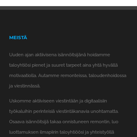
MEISTÄ
Uuden ajan aktiivisena isännöitsijänä hoidamme
taloyhtiösi pienet ja suuret tarpeet aina yhtä hyvällä
motivaatiolla. Autamme remonteissa, taloudenhoidossa
ja viestinnässä.
Uskomme aktiiviseen viestintään ja digitaalisiin
työkaluihin perinteisiä viestintäkanavia unohtamatta.
Osaava isännöitsijä takaa onnistuneen remontin, luo
luottamuksen ilmapiirin taloyhtiöösi ja yhteistyöllä