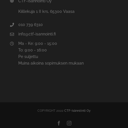
CTF-Isännöinti Oy
Kiillekuja 1 II krs, 65300 Vaasa
010 739 6310
info@ctf-isannointi.fi
Ma - Ke: 9:00 - 15:00
To: 9:00 - 16:00
Pe suljettu
Muina aikoina sopimuksen mukaan
COPYRIGHT 2022
CTF-Isännöinti Oy
Facebook
Instagram