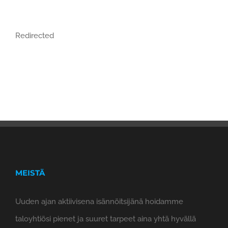
Redirected
MEISTÄ
Uuden ajan aktiivisena isännöitsijänä hoidamme
taloyhtiösi pienet ja suuret tarpeet aina yhtä hyvällä