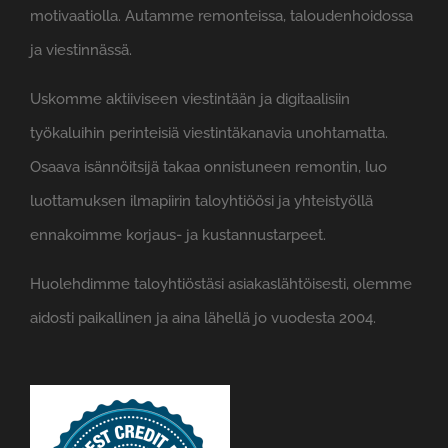
motivaatiolla. Autamme remonteissa, taloudenhoidossa
ja viestinnässä.
Uskomme aktiiviseen viestintään ja digitaalisiin
työkaluihin perinteisiä viestintäkanavia unohtamatta.
Osaava isännöitsijä takaa onnistuneen remontin, luo
luottamuksen ilmapiirin taloyhtiöösi ja yhteistyöllä
ennakoimme korjaus- ja kustannustarpeet.
Huolehdimme taloyhtiöstäsi asiakaslähtöisesti, olemme
aidosti paikallinen ja aina lähellä jo vuodesta 2004.